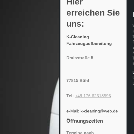
Hier
erreichen Sie
uns:
K-Cleaning
Fahrzeugaufbereitung
Draisstraße 5
77815 Bühl
Tel:
+49 176 62318596
e
-Mail: k-cleaning@web.de
Öffnungszeiten
Termine nach