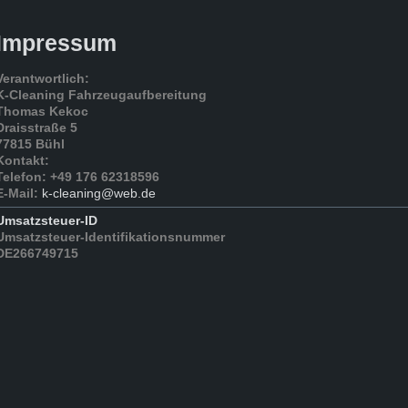
Impressum
Verantwortlich:
K-Cleaning Fahrzeugaufbereitung
Thomas Kekoc
Draisstraße 5
77815 Bühl
Kontakt:
Telefon: +49 176 62318596
E-Mail:
k-cleaning@web.de
Umsatzsteuer-ID
Umsatzsteuer-Identifikationsnummer
DE266749715